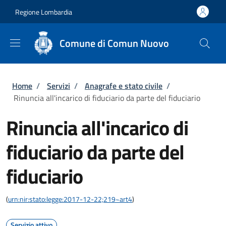
Salta al contenuto principale
Skip to footer content
Regione Lombardia
Comune di Comun Nuovo
Briciole di pane
Home
/
Servizi
/
Anagrafe e stato civile
/
Rinuncia all'incarico di fiduciario da parte del fiduciario
Rinuncia all'incarico di
fiduciario da parte del
fiduciario
(
urn:nir:stato:legge:2017-12-22;219~art4
)
Servizio attivo