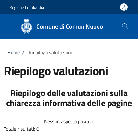
Salta al contenuto principale
Skip to footer content
Regione Lombardia
Comune di Comun Nuovo
Briciole di pane
Home
/
Riepilogo valutazioni
Riepilogo valutazioni
Riepilogo delle valutazioni sulla
chiarezza informativa delle pagine
Nessun aspetto positivo
Totale risultati: 0