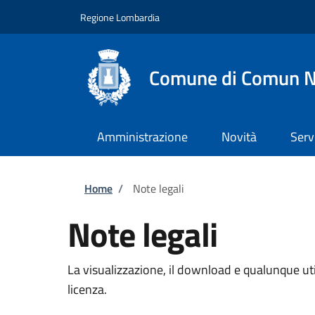
Salta al contenuto principale
Skip to footer content
Regione Lombardia
Comune di Comun 
Amministrazione
Novità
Serv
Briciole di pane
Home
/
Note legali
Note legali
La visualizzazione, il download e qualunque util
licenza.