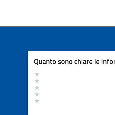
Quanto sono chiare le info
Valutazione
Valuta 5 stelle su 5
Valuta 4 stelle su 5
Valuta 3 stelle su 5
Valuta 2 stelle su 5
Valuta 1 stelle su 5