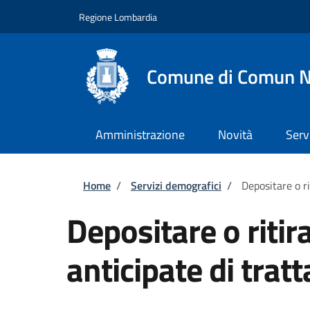
Salta al contenuto principale
Skip to footer content
Regione Lombardia
Comune di Comun 
Amministrazione
Novità
Serv
Briciole di pane
Home
/
Servizi demografici
/
Depositare o ri
Depositare o ritir
anticipate di tra