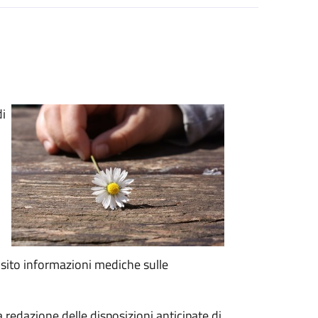
di
o
isito informazioni mediche sulle
 redazione delle disposizioni anticipate di