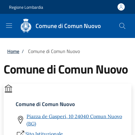
Salta al contenuto principale
Skip to footer content
Regione Lombardia
Comune di Comun Nuovo
Briciole di pane
Home
/
Comune di Comun Nuovo
Comune di Comun Nuovo
Comune di Comun Nuovo
Piazza de Gasperi, 10 24040 Comun Nuovo
(BG)
Sito Istituzionale