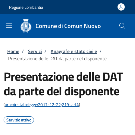
Salta al contenuto principale
Skip to footer content
Regione Lombardia
Comune di Comun Nuovo
Briciole di pane
Home
/
Servizi
/
Anagrafe e stato civile
/
Presentazione delle DAT da parte del disponente
Presentazione delle DAT
da parte del disponente
(
urn:nir:stato:legge:2017-12-22;219~art4
)
Servizio attivo