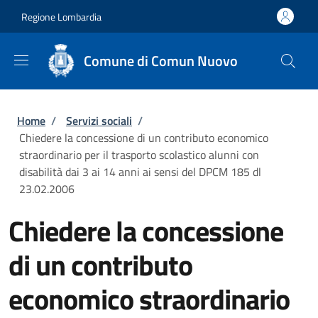
Salta al contenuto principale
Skip to footer content
Regione Lombardia
Comune di Comun Nuovo
Briciole di pane
Home
/
Servizi sociali
/
Chiedere la concessione di un contributo economico
straordinario per il trasporto scolastico alunni con
disabilità dai 3 ai 14 anni ai sensi del DPCM 185 dl
23.02.2006
Chiedere la concessione
di un contributo
economico straordinario