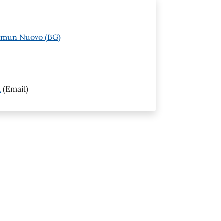
Comun Nuovo (BG)
t
(Email)