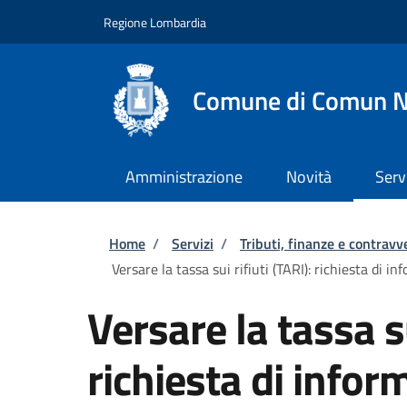
Salta al contenuto principale
Skip to footer content
Regione Lombardia
Comune di Comun 
Amministrazione
Novità
Serv
Briciole di pane
Home
/
Servizi
/
Tributi, finanze e contravv
Versare la tassa sui rifiuti (TARI): richiesta di in
Versare la tassa su
richiesta di inform