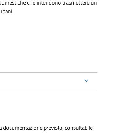
on domestiche che intendono trasmettere un
urbani.
 la documentazione prevista, consultabile