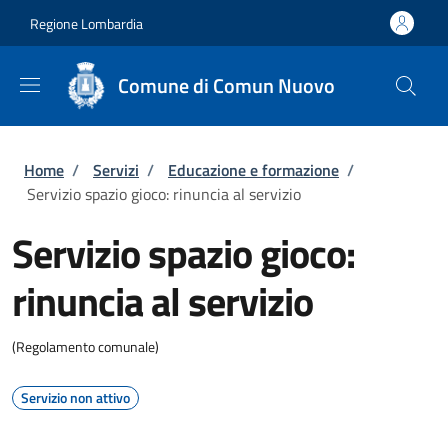
Salta al contenuto principale
Skip to footer content
Regione Lombardia
Comune di Comun Nuovo
Briciole di pane
Home
/
Servizi
/
Educazione e formazione
/
Servizio spazio gioco: rinuncia al servizio
Servizio spazio gioco:
rinuncia al servizio
(Regolamento comunale)
Servizio non attivo