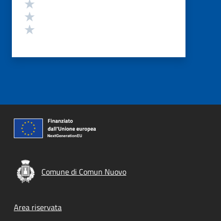
Valuta 3 stelle su 5
Valuta 2 stelle su 5
Valuta 1 stelle su 5
Comune di Comun Nuovo
Footer menu
Area riservata