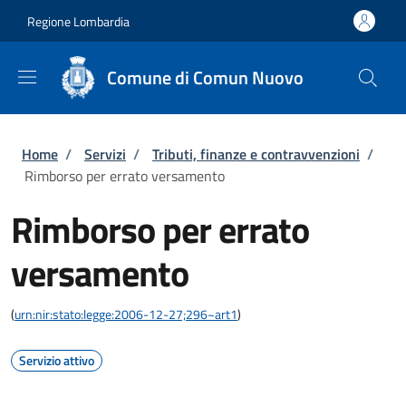
Salta al contenuto principale
Skip to footer content
Regione Lombardia
Comune di Comun Nuovo
Briciole di pane
Home
/
Servizi
/
Tributi, finanze e contravvenzioni
/
Rimborso per errato versamento
Rimborso per errato
versamento
(
urn:nir:stato:legge:2006-12-27;296~art1
)
Servizio attivo