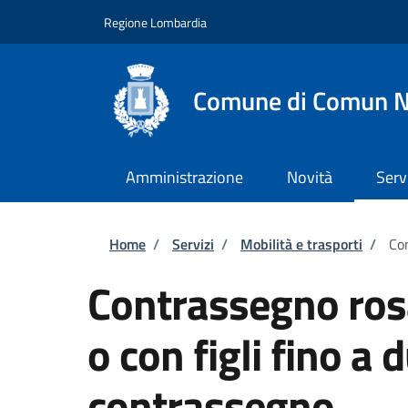
Salta al contenuto principale
Skip to footer content
Regione Lombardia
Comune di Comun 
Amministrazione
Novità
Serv
Briciole di pane
Home
/
Servizi
/
Mobilità e trasporti
/
Con
Contrassegno ros
o con figli fino a 
contrassegno