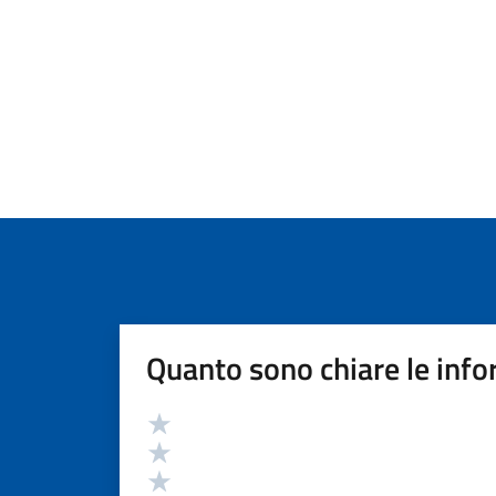
Quanto sono chiare le info
Valutazione
Valuta 5 stelle su 5
Valuta 4 stelle su 5
Valuta 3 stelle su 5