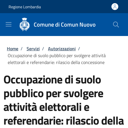
Salta al contenuto principale
Skip to footer content
Regione Lombardia
Comune di Comun Nuovo
Briciole di pane
Home
/
Servizi
/
Autorizzazioni
/
Occupazione di suolo pubblico per svolgere attività
elettorali e referendarie: rilascio della concessione
Occupazione di suolo
pubblico per svolgere
attività elettorali e
referendarie: rilascio della