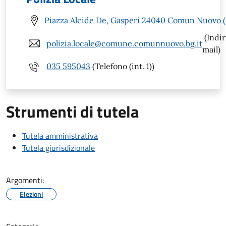
Piazza Alcide De, Gasperi 24040 Comun Nuovo 
(Indir
polizia.locale@comune.comunnuovo.bg.it
mail)
035 595043
(Telefono (int. 1))
Strumenti di tutela
Tutela amministrativa
Tutela giurisdizionale
Argomenti:
Elezioni