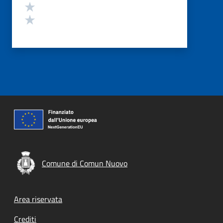
Valuta 2 stelle su 5
Valuta 1 stelle su 5
Comune di Comun Nuovo
Footer menu
Area riservata
Crediti