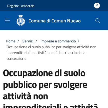
Salta al contenuto principale
Skip to footer content
Regione Lombardia
Comune di Comun Nuovo
Briciole di pane
Home
/
Servizi
/
Imprese e commercio
/
Occupazione di suolo pubblico per svolgere attività non
imprenditoriali e attività benefiche: rilascio della
concessione
Occupazione di suolo
pubblico per svolgere
attività non
imprenditoriali e attività