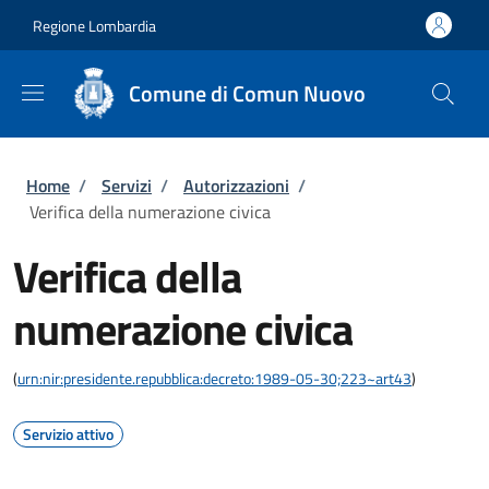
Salta al contenuto principale
Skip to footer content
Regione Lombardia
Comune di Comun Nuovo
Briciole di pane
Home
/
Servizi
/
Autorizzazioni
/
Verifica della numerazione civica
Verifica della
numerazione civica
(
urn:nir:presidente.repubblica:decreto:1989-05-30;223~art43
)
Servizio attivo