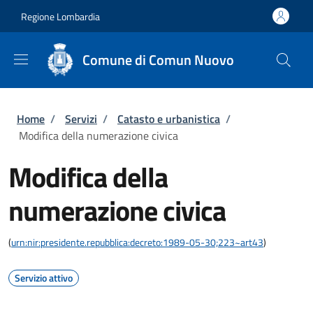
Salta al contenuto principale
Skip to footer content
Regione Lombardia
Comune di Comun Nuovo
Briciole di pane
Home
/
Servizi
/
Catasto e urbanistica
/
Modifica della numerazione civica
Modifica della
numerazione civica
(
urn:nir:presidente.repubblica:decreto:1989-05-30;223~art43
)
Servizio attivo