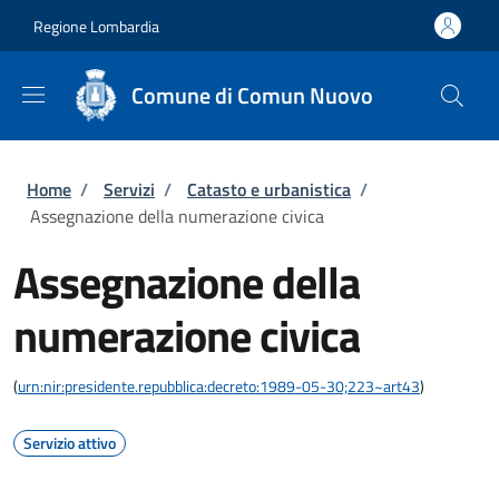
Salta al contenuto principale
Skip to footer content
Regione Lombardia
Comune di Comun Nuovo
Briciole di pane
Home
/
Servizi
/
Catasto e urbanistica
/
Assegnazione della numerazione civica
Assegnazione della
numerazione civica
(
urn:nir:presidente.repubblica:decreto:1989-05-30;223~art43
)
Servizio attivo