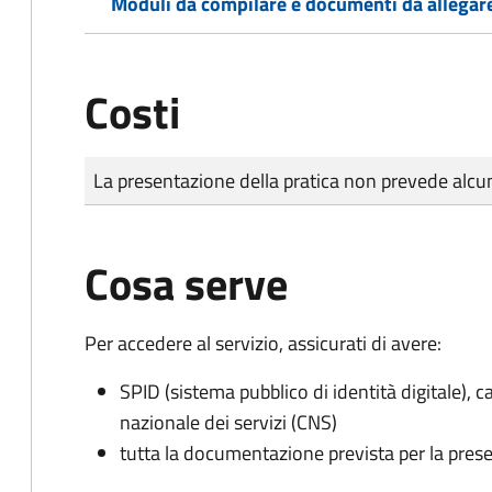
Moduli da compilare e documenti da allegar
Costi
Tipo di pagamento
Importo
La presentazione della pratica non prevede al
Cosa serve
Per accedere al servizio, assicurati di avere:
SPID (sistema pubblico di identità digitale), ca
nazionale dei servizi (CNS)
tutta la documentazione prevista per la prese