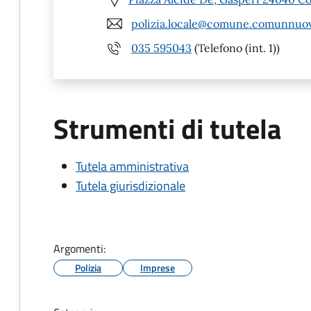
polizia.locale@comune.comunnuov
035 595043
(Telefono (int. 1))
Strumenti di tutela
Tutela amministrativa
Tutela giurisdizionale
Argomenti:
Polizia
Imprese