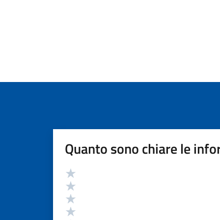
Quanto sono chiare le info
Valutazione
Valuta 5 stelle su 5
Valuta 4 stelle su 5
Valuta 3 stelle su 5
Valuta 2 stelle su 5