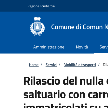
Salta al contenuto principale
Skip to footer content
Regione Lombardia
Comune di Comun 
Amministrazione
Novità
Serv
Briciole di pane
Home
/
Servizi
/
Mobilità e trasporti
/
Ril
Rilascio del nulla 
saltuario con carr
immatricolati su 