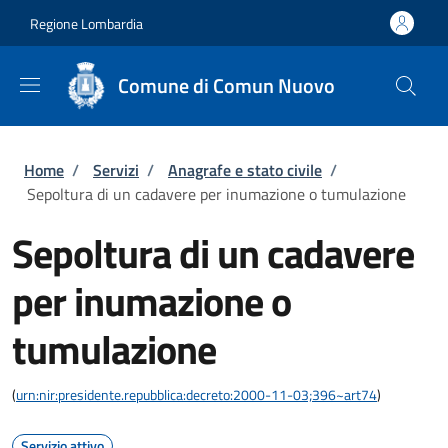
Salta al contenuto principale
Skip to footer content
Regione Lombardia
Comune di Comun Nuovo
Briciole di pane
Home
/
Servizi
/
Anagrafe e stato civile
/
Sepoltura di un cadavere per inumazione o tumulazione
Sepoltura di un cadavere
per inumazione o
tumulazione
(
urn:nir:presidente.repubblica:decreto:2000-11-03;396~art74
)
Servizio attivo