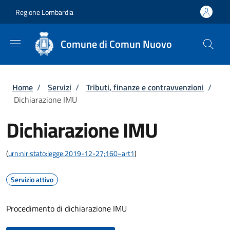
Salta al contenuto principale
Skip to footer content
Regione Lombardia
Comune di Comun Nuovo
Briciole di pane
Home
/
Servizi
/
Tributi, finanze e contravvenzioni
/
Dichiarazione IMU
Dichiarazione IMU
(
urn:nir:stato:legge:2019-12-27;160~art1
)
Servizio attivo
Procedimento di dichiarazione IMU