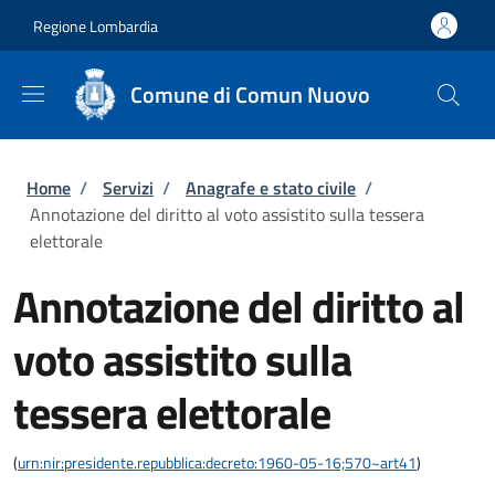
Salta al contenuto principale
Skip to footer content
Regione Lombardia
Comune di Comun Nuovo
Briciole di pane
Home
/
Servizi
/
Anagrafe e stato civile
/
Annotazione del diritto al voto assistito sulla tessera
elettorale
Annotazione del diritto al
voto assistito sulla
tessera elettorale
(
urn:nir:presidente.repubblica:decreto:1960-05-16;570~art41
)