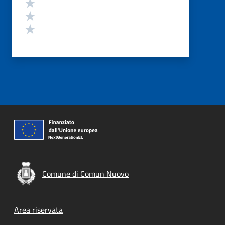
Valuta 3 stelle su 5
Valuta 2 stelle su 5
Valuta 1 stelle su 5
Comune di Comun Nuovo
Footer menu
Area riservata