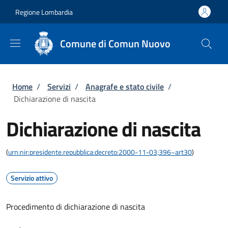
Salta al contenuto principale
Skip to footer content
Regione Lombardia
Comune di Comun Nuovo
Briciole di pane
Home
/
Servizi
/
Anagrafe e stato civile
/
Dichiarazione di nascita
Dichiarazione di nascita
(
urn:nir:presidente.repubblica:decreto:2000-11-03;396~art30
)
Servizio attivo
Procedimento di dichiarazione di nascita