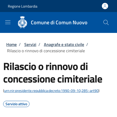
Salta al contenuto principale
Skip to footer content
Regione Lombardia
Comune di Comun Nuovo
Briciole di pane
Home
/
Servizi
/
Anagrafe e stato civile
/
Rilascio o rinnovo di concessione cimiteriale
Rilascio o rinnovo di
concessione cimiteriale
(
urn:nir:presidente.repubblica:decreto:1990-09-10;285~art90
)
Servizio attivo