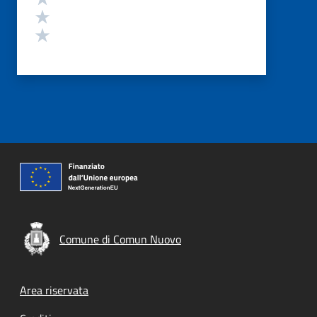
Valuta 2 stelle su 5
Valuta 1 stelle su 5
Comune di Comun Nuovo
Footer menu
Area riservata