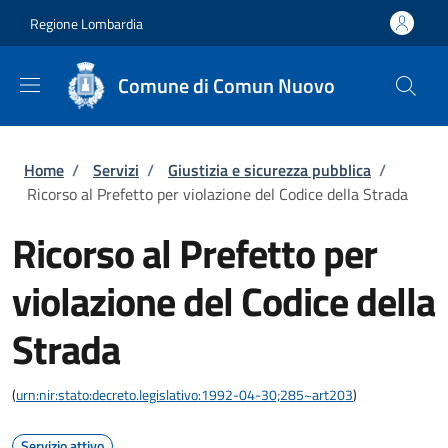
Salta al contenuto principale
Skip to footer content
Regione Lombardia
Comune di Comun Nuovo
Briciole di pane
Home
/
Servizi
/
Giustizia e sicurezza pubblica
/
Ricorso al Prefetto per violazione del Codice della Strada
Ricorso al Prefetto per
violazione del Codice della
Strada
(
urn:nir:stato:decreto.legislativo:1992-04-30;285~art203
)
Servizio attivo