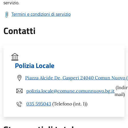
servizio.
Termini e condizioni di servizio
Contatti
Polizia Locale
Piazza Alcide De, Gasperi 24040 Comun Nuovo 
(Indir
polizia.locale@comune.comunnuovo.bg.it
mail)
035 595043
(Telefono (int. 1))