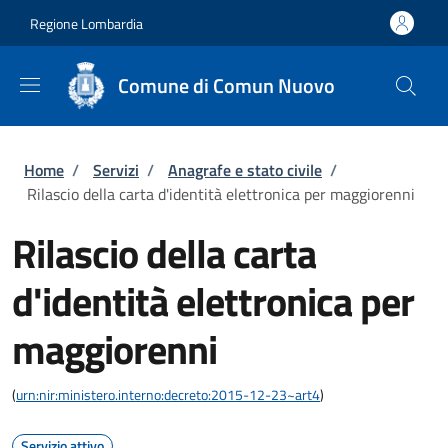
Salta al contenuto principale
Skip to footer content
Regione Lombardia
Comune di Comun Nuovo
Briciole di pane
Home
/
Servizi
/
Anagrafe e stato civile
/
Rilascio della carta d'identità elettronica per maggiorenni
Rilascio della carta
d'identità elettronica per
maggiorenni
(
urn:nir:ministero.interno:decreto:2015-12-23~art4
)
Servizio attivo