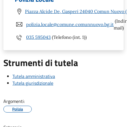
Piazza Alcide De, Gasperi 24040 Comun Nuovo 
(Indir
polizia.locale@comune.comunnuovo.bg.it
mail)
035 595043
(Telefono (int. 1))
Strumenti di tutela
Tutela amministrativa
Tutela giurisdizionale
Argomenti:
Polizia