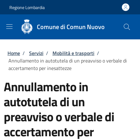
Salta al contenuto principale
Skip to footer content
Regione Lombardia
Comune di Comun Nuovo
Briciole di pane
Home
/
Servizi
/
Mobilità e trasporti
/
Annullamento in autotutela di un preavviso o verbale di
accertamento per inesattezze
Annullamento in
autotutela di un
preavviso o verbale di
accertamento per