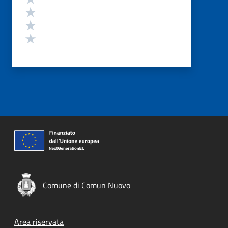
Valuta 3 stelle su 5
Valuta 2 stelle su 5
Valuta 1 stelle su 5
Comune di Comun Nuovo
Footer menu
Area riservata