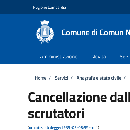
Salta al contenuto principale
Skip to footer content
Regione Lombardia
Comune di Comun 
Amministrazione
Novità
Serv
Briciole di pane
Home
/
Servizi
/
Anagrafe e stato civile
/
Cancellazione dall
scrutatori
(
urn:nir:stato:legge:1989-03-08;95~art1
)