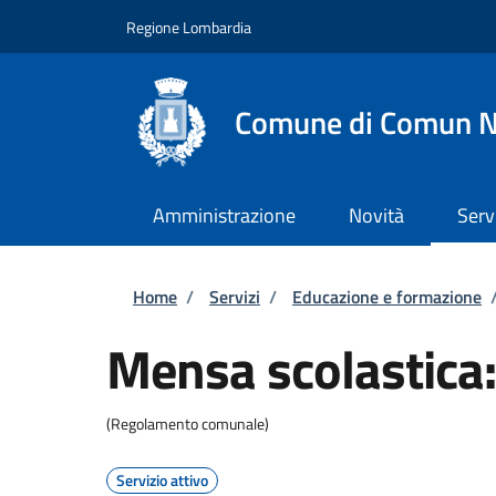
Salta al contenuto principale
Skip to footer content
Regione Lombardia
Comune di Comun 
Amministrazione
Novità
Serv
Briciole di pane
Home
/
Servizi
/
Educazione e formazione
Mensa scolastica: 
(Regolamento comunale)
Servizio attivo