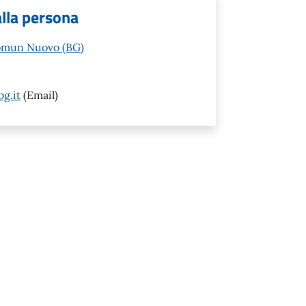
alla persona
Comun Nuovo (BG)
g.it
(Email)