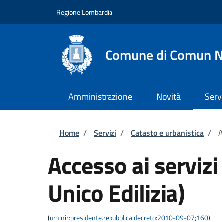
Salta al contenuto principale
Skip to footer content
Regione Lombardia
Comune di Comun 
Amministrazione
Novità
Serv
Briciole di pane
Home
/
Servizi
/
Catasto e urbanistica
/
A
Accesso ai servizi
Unico Edilizia)
(
urn:nir:presidente.repubblica:decreto:2010-09-07;160
)