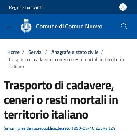
Salta al contenuto principale
Skip to footer content
Regione Lombardia
Comune di Comun Nuovo
Briciole di pane
Home
/
Servizi
/
Anagrafe e stato civile
/
Trasporto di cadavere, ceneri o resti mortali in territorio
italiano
Trasporto di cadavere,
ceneri o resti mortali in
territorio italiano
(
urn:nir:presidente.repubblica:decreto:1990-09-10;285~art24
)