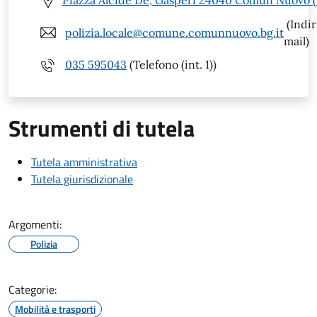
Piazza Alcide De, Gasperi 24040 Comun Nuovo 
(Indir
polizia.locale@comune.comunnuovo.bg.it
mail)
035 595043
(Telefono (int. 1))
Strumenti di tutela
Tutela amministrativa
Tutela giurisdizionale
Argomenti:
Polizia
Categorie:
Mobilità e trasporti