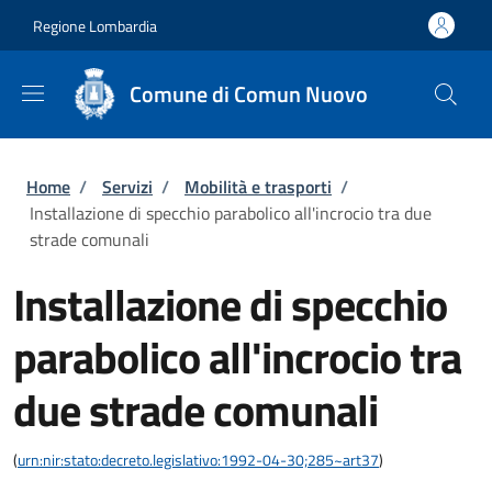
Salta al contenuto principale
Skip to footer content
Regione Lombardia
Comune di Comun Nuovo
Briciole di pane
Home
/
Servizi
/
Mobilità e trasporti
/
Installazione di specchio parabolico all'incrocio tra due
strade comunali
Installazione di specchio
parabolico all'incrocio tra
due strade comunali
(
urn:nir:stato:decreto.legislativo:1992-04-30;285~art37
)