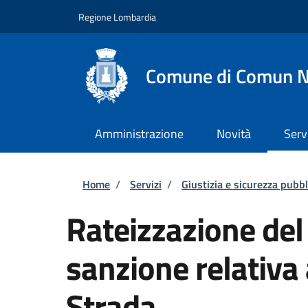
Salta al contenuto principale
Skip to footer content
Regione Lombardia
Comune di Comun 
Amministrazione
Novità
Serv
Briciole di pane
Home
/
Servizi
/
Giustizia e sicurezza pubbl
Rateizzazione de
sanzione relativa 
Strada