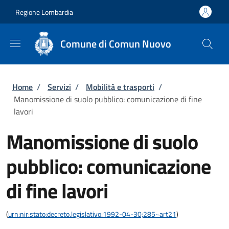
Salta al contenuto principale
Skip to footer content
Regione Lombardia
Comune di Comun Nuovo
Briciole di pane
Home
/
Servizi
/
Mobilità e trasporti
/
Manomissione di suolo pubblico: comunicazione di fine
lavori
Manomissione di suolo
pubblico: comunicazione
di fine lavori
(
urn:nir:stato:decreto.legislativo:1992-04-30;285~art21
)