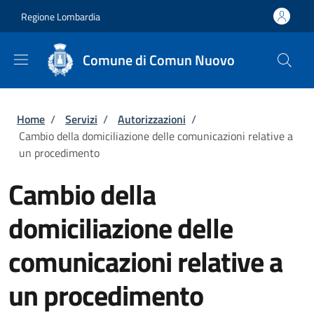
Salta al contenuto principale
Skip to footer content
Regione Lombardia
Comune di Comun Nuovo
Briciole di pane
Home
/
Servizi
/
Autorizzazioni
/
Cambio della domiciliazione delle comunicazioni relative a
un procedimento
Cambio della
domiciliazione delle
comunicazioni relative a
un procedimento