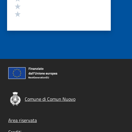
Valuta 2 stelle su 5
Valuta 1 stelle su 5
Comune di Comun Nuovo
Footer menu
Area riservata
Crediti