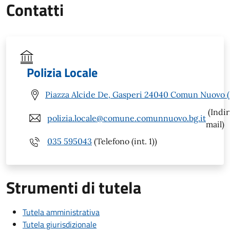
Contatti
Polizia Locale
Piazza Alcide De, Gasperi 24040 Comun Nuovo 
(Indir
polizia.locale@comune.comunnuovo.bg.it
mail)
035 595043
(Telefono (int. 1))
Strumenti di tutela
Tutela amministrativa
Tutela giurisdizionale