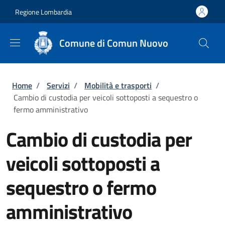
Salta al contenuto principale
Skip to footer content
Regione Lombardia
Comune di Comun Nuovo
Briciole di pane
Home
/
Servizi
/
Mobilità e trasporti
/
Cambio di custodia per veicoli sottoposti a sequestro o
fermo amministrativo
Cambio di custodia per
veicoli sottoposti a
sequestro o fermo
amministrativo