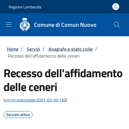
Salta al contenuto principale
Skip to footer content
Regione Lombardia
Comune di Comun Nuovo
Briciole di pane
Home
/
Servizi
/
Anagrafe e stato civile
/
Recesso dell'affidamento delle ceneri
Recesso dell'affidamento
delle ceneri
(
urn:nir:stato:legge:2001-03-30;130
)
Servizio attivo