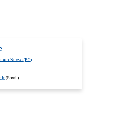
e
Comun Nuovo (BG)
.it
(Email)