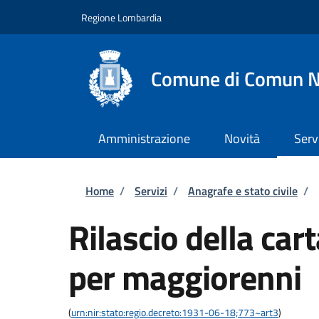
Salta al contenuto principale
Skip to footer content
Regione Lombardia
Comune di Comun 
Amministrazione
Novità
Serv
Briciole di pane
Home
/
Servizi
/
Anagrafe e stato civile
/
Rilascio della car
per maggiorenni
(
urn:nir:stato:regio.decreto:1931-06-18;773~art3
)