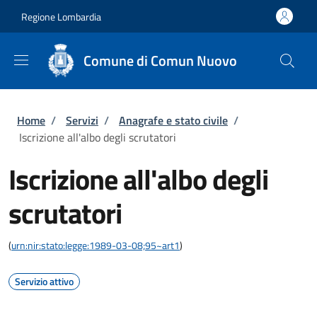
Salta al contenuto principale
Skip to footer content
Regione Lombardia
Comune di Comun Nuovo
Briciole di pane
Home
/
Servizi
/
Anagrafe e stato civile
/
Iscrizione all'albo degli scrutatori
Iscrizione all'albo degli
scrutatori
(
urn:nir:stato:legge:1989-03-08;95~art1
)
Servizio attivo