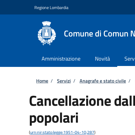
Salta al contenuto principale
Skip to footer content
Regione Lombardia
Comune di Comun 
Amministrazione
Novità
Serv
Briciole di pane
Home
/
Servizi
/
Anagrafe e stato civile
/
Cancellazione dall
popolari
(
urn:nir:stato:legge:1951-04-10;287
)