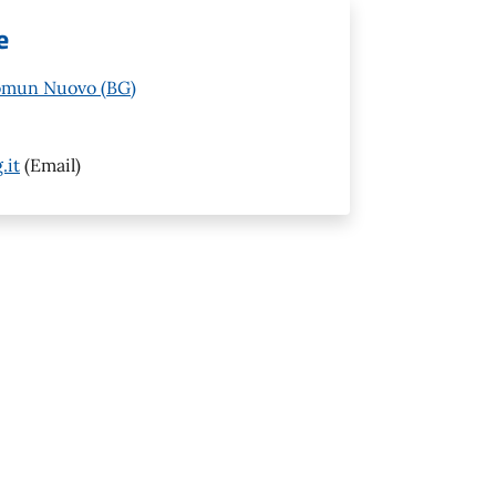
e
Comun Nuovo (BG)
.it
(Email)