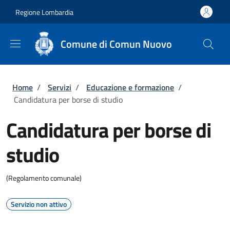
Salta al contenuto principale
Skip to footer content
Regione Lombardia
Comune di Comun Nuovo
Briciole di pane
Home
/
Servizi
/
Educazione e formazione
/
Candidatura per borse di studio
Candidatura per borse di
studio
(Regolamento comunale)
Servizio non attivo