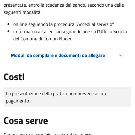
presentate, entro la scadenza del bando, secondo una delle
seguenti modalità:
on line seguendo la procedura "Accedi al servizio"
in formato cartaceo consegnando presso l’Ufficio Scuola
del Comune di Comun Nuovo.
Moduli da compilare e documenti da allegare
Costi
Tipo di pagamento
Importo
La presentazione della pratica non prevede alcun
pagamento
Cosa serve
Per accedere al servizio, assicurati di avere: