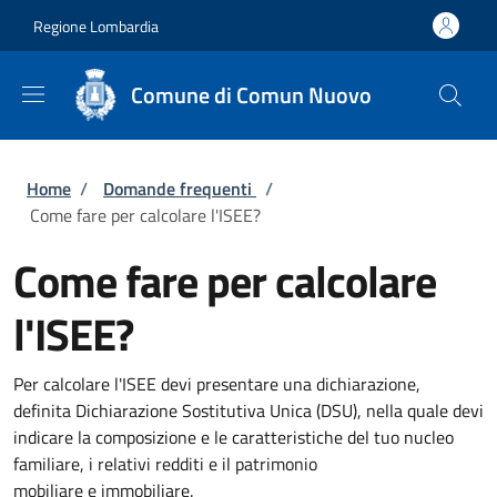
Salta al contenuto principale
Skip to footer content
Regione Lombardia
Comune di Comun Nuovo
Briciole di pane
Home
/
Domande frequenti
/
Come fare per calcolare l'ISEE?
Come fare per calcolare
l'ISEE?
Per calcolare l'ISEE devi presentare una dichiarazione,
definita Dichiarazione Sostitutiva Unica (DSU), nella quale devi
indicare la composizione e le caratteristiche del tuo nucleo
familiare, i relativi redditi e il patrimonio
mobiliare e immobiliare.