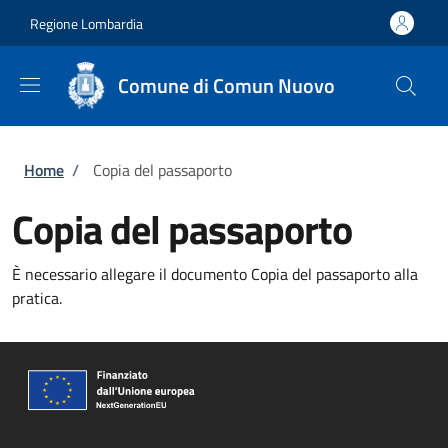
Salta al contenuto principale
Skip to footer content
Regione Lombardia
Comune di Comun Nuovo
Briciole di pane
Home
/
Copia del passaporto
Copia del passaporto
È necessario allegare il documento Copia del passaporto alla
pratica.