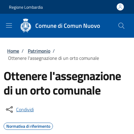
Salta al contenuto principale
Skip to footer content
Regione Lombardia
Comune di Comun Nuovo
Briciole di pane
Home
/
Patrimonio
/
Ottenere l'assegnazione di un orto comunale
Ottenere l'assegnazione
di un orto comunale
Condividi
Normativa di riferimento