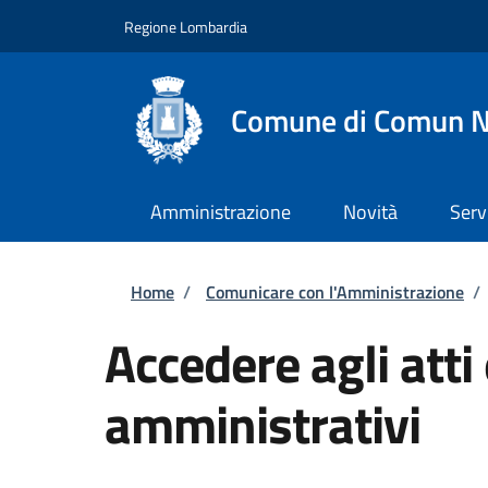
Salta al contenuto principale
Skip to footer content
Regione Lombardia
Comune di Comun 
Amministrazione
Novità
Serv
Briciole di pane
Home
/
Comunicare con l'Amministrazione
/
Accedere agli atti
amministrativi