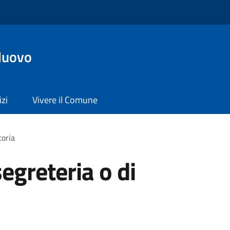
Nuovo
izi
Vivere il Comune
toria
segreteria o di