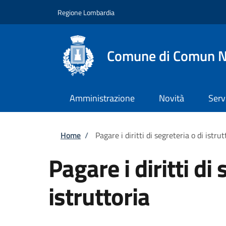
Salta al contenuto principale
Skip to footer content
Regione Lombardia
Comune di Comun 
Amministrazione
Novità
Serv
Briciole di pane
Home
/
Pagare i diritti di segreteria o di istrut
Pagare i diritti di 
istruttoria