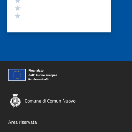
Valuta 2 stelle su 5
Valuta 1 stelle su 5
Comune di Comun Nuovo
Footer menu
Area riservata