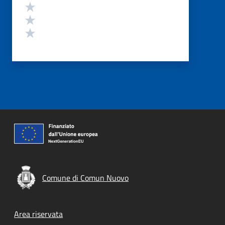
Valuta 3 stelle su 5
Valuta 2 stelle su 5
Valuta 1 stelle su 5
Comune di Comun Nuovo
Footer menu
Area riservata