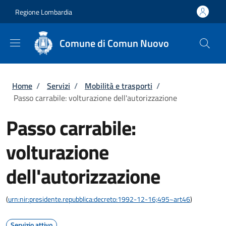
Salta al contenuto principale
Skip to footer content
Regione Lombardia
Comune di Comun Nuovo
Briciole di pane
Home
/
Servizi
/
Mobilità e trasporti
/
Passo carrabile: volturazione dell'autorizzazione
Passo carrabile:
volturazione
dell'autorizzazione
(
urn:nir:presidente.repubblica:decreto:1992-12-16;495~art46
)
Servizio attivo