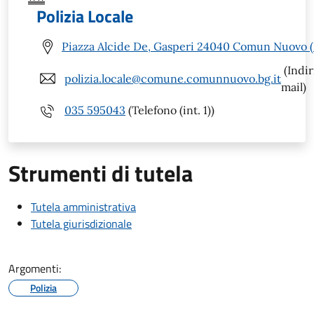
Polizia Locale
Piazza Alcide De, Gasperi 24040 Comun Nuovo 
(Indir
polizia.locale@comune.comunnuovo.bg.it
mail)
035 595043
(Telefono (int. 1))
Strumenti di tutela
Tutela amministrativa
Tutela giurisdizionale
Argomenti:
Polizia