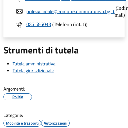
(Indir
polizia.locale@comune.comunnuovo.bg.it
mail)
035 595043
(Telefono (int. 1))
Strumenti di tutela
Tutela amministrativa
Tutela giurisdizionale
Argomenti:
Polizia
Categorie:
Mobilità e trasporti
Autorizzazioni