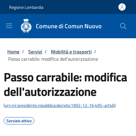
Salta al contenuto principale
Skip to footer content
Regione Lombardia
Comune di Comun Nuovo
Briciole di pane
Home
/
Servizi
/
Mobilità e trasporti
/
Passo carrabile: modifica dell'autorizzazione
Passo carrabile: modifica
dell'autorizzazione
(
urn:nir:presidente.repubblica:decreto:1992-12-16;495~art46
)
Servizio attivo