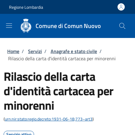
Salta al contenuto principale
Skip to footer content
Regione Lombardia
Comune di Comun Nuovo
Briciole di pane
Home
/
Servizi
/
Anagrafe e stato civile
/
Rilascio della carta d'identità cartacea per minorenni
Rilascio della carta
d'identità cartacea per
minorenni
(
urn:nir:stato:regio.decreto:1931-06-18;773~art3
)
Servizio attivo