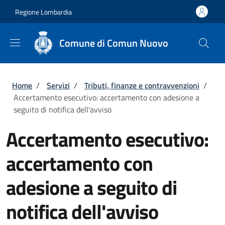
Salta al contenuto principale
Skip to footer content
Regione Lombardia
Comune di Comun Nuovo
Briciole di pane
Home
/
Servizi
/
Tributi, finanze e contravvenzioni
/
Accertamento esecutivo: accertamento con adesione a
seguito di notifica dell'avviso
Accertamento esecutivo:
accertamento con
adesione a seguito di
notifica dell'avviso