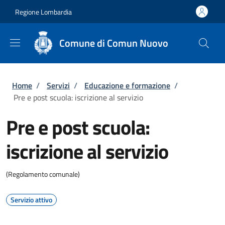
Salta al contenuto principale
Skip to footer content
Regione Lombardia
Comune di Comun Nuovo
Briciole di pane
Home
/
Servizi
/
Educazione e formazione
/
Pre e post scuola: iscrizione al servizio
Pre e post scuola:
iscrizione al servizio
(Regolamento comunale)
Servizio attivo