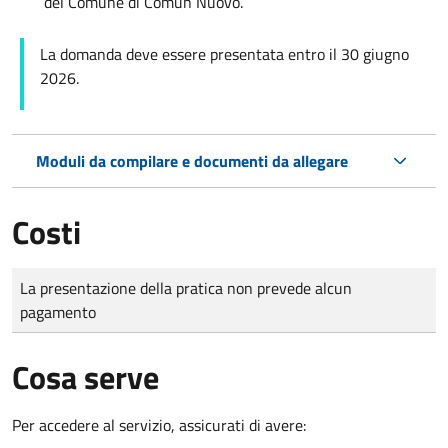
del Comune di Comun Nuovo.
La domanda deve essere presentata entro il 30 giugno
2026.
Moduli da compilare e documenti da allegare
Costi
Tipo di pagamento
Importo
La presentazione della pratica non prevede alcun
pagamento
Cosa serve
Per accedere al servizio, assicurati di avere: